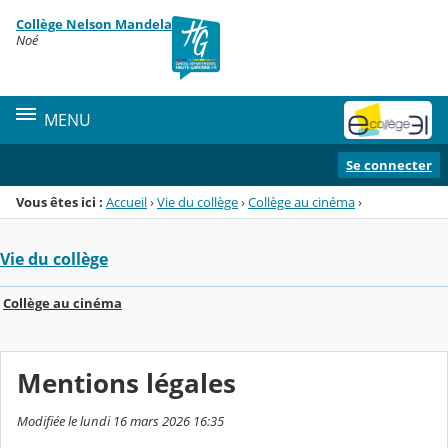
Panneau de gestion des cookies
Collège Nelson Mandela
Menu de la rubrique
Contenu
Noé
MENU
Se connecter
Vous êtes ici :
Accueil
›
Vie du collège
›
Collège au cinéma
›
Vie du collège
Collège au cinéma
Mentions légales
Modifiée le lundi 16 mars 2026 16:35