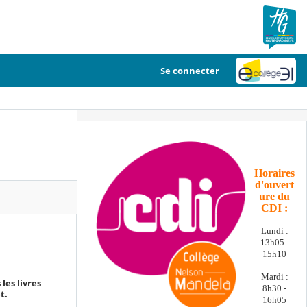
Se connecter
Horaires
d'ouvert
ure du
CDI :
Lundi :
13h05 -
15h10
Mardi :
les livres
8h30 -
t.
16h05