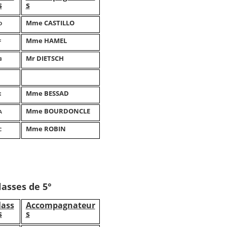
s
s
Mme CASTILLO
D
Mme HAMEL
F
Mr DIETSCH
B
Mme BESSAD
E
Mme BOURDONCLE
A
Mme ROBIN
C
lasses de 5°
lass
Accompagnateur
s
s