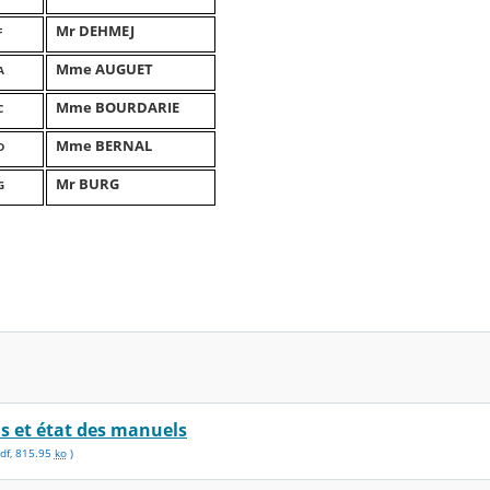
Mr DEHMEJ
F
Mme AUGUET
A
Mme BOURDARIE
C
Mme BERNAL
D
Mr BURG
G
s et état des manuels
df
,
815.95
ko
)