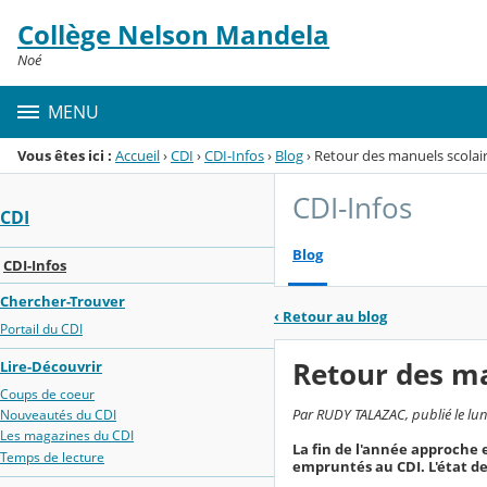
Panneau de gestion des cookies
Collège Nelson Mandela
Menu de la rubrique
Contenu
Noé
MENU
Vous êtes ici :
Accueil
›
CDI
›
CDI-Infos
›
Blog
›
Retour des manuels scolai
CDI-Infos
CDI
Blog
CDI-Infos
Chercher-Trouver
‹
Retour au blog
Portail du CDI
Retour des ma
Lire-Découvrir
Coups de coeur
Par RUDY TALAZAC, publié le lund
Nouveautés du CDI
Les magazines du CDI
La fin de l'année approche e
Temps de lecture
empruntés au CDI. L'état de