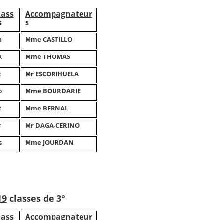
lass
Accompagnateur
s
s
Mme CASTILLO
B
Mme THOMAS
A
Mr ESCORIHUELA
C
Mme BOURDARIE
D
Mme BERNAL
E
Mr DAGA-CERINO
F
Mme JOURDAN
G
19
classes de 3°
lass
Accompagnateur