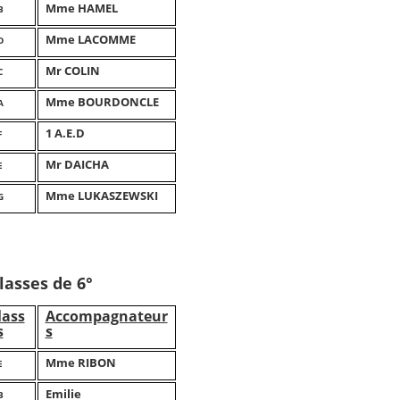
Mme HAMEL
B
Mme LACOMME
D
Mr COLIN
C
Mme BOURDONCLE
A
1 A.E.D
F
Mr DAICHA
E
Mme LUKASZEWSKI
G
lasses de 6°
lass
Accompagnateur
s
s
Mme RIBON
E
Emilie
B