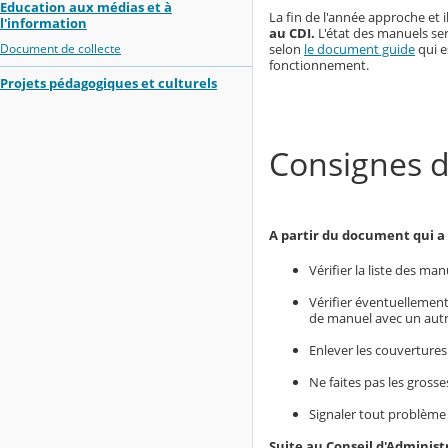
Education aux médias et à
La fin de l'année approche et 
l'information
au CDI.
L'état des manuels ser
selon
le document guide
qui e
Document de collecte
fonctionnement.
Projets pédagogiques et culturels
Consignes d
A partir du document qui a 
Vérifier la liste des m
Vérifier éventuellement 
de manuel avec un autr
Enlever les couvertures.
Ne faites pas les gros
Signaler tout problème
Suite au Conseil d'Administ