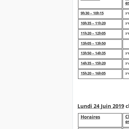
e
9h30 – 10h15
3°
10h35 – 11h20
3°
11h20 – 12h05
3°
13h05 – 13h50
13h50 – 14h35
3°
14h35 – 15h20
3°
15h20 – 16h05
3°
Lundi 24 Juin 2019
c
C
Horaires
e