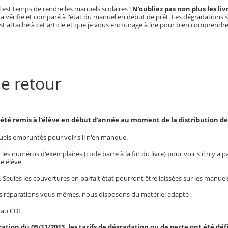
il est temps de rendre les manuels scolaires !
N'oubliez pas non plus les l
a vérifié et comparé à l'état du manuel en début de prêt. Les dégradations s
st attaché à cet article et que je vous encourage à lire pour bien comprendre
e retour
été remis à l'élève en début d'année au moment de la distribution d
anuels empruntés pour voir s'il n'en manque.
les numéros d'exemplaires (code barre à la fin du livre) pour voir s'il n'y a 
e élève.
 Seules les couvertures en parfait état pourront être laissées sur les manuel
ses réparations vous mêmes, nous disposons du matériel adapté .
 au CDI.
ration du 05/11/2013, les tarifs de dégradation ou de perte ont été d