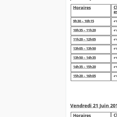
C
Horaires
e
9h30 – 10h15
4°
10h35 – 11h20
4°
11h20 – 12h05
4°
13h05 – 13h50
4°
13h50 – 14h35
4°
14h35 – 15h20
4°
15h20 – 16h05
4°
Vendredi 21 Juin 20
C
Horaires