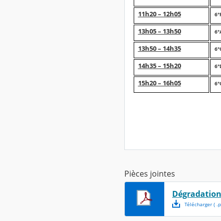
11h20 – 12h05
6°
13h05 – 13h50
6°
13h50 – 14h35
6°
14h35 – 15h20
6°
15h20 – 16h05
6°
Pièces jointes
Dégradation
Télécharger
( .
p