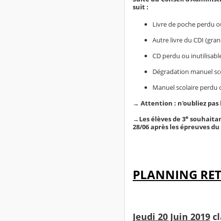
suit :
Livre de poche perdu ou 
Autre livre du CDI (gran
CD perdu ou inutilisable
Dégradation manuel scol
Manuel scolaire perdu ou
→
Attention : n'oubliez pas
e
→
Les élèves de 3
souhaitan
28/06 après les épreuves du
PLANNING RET
Jeudi 20 Juin 2019
cl